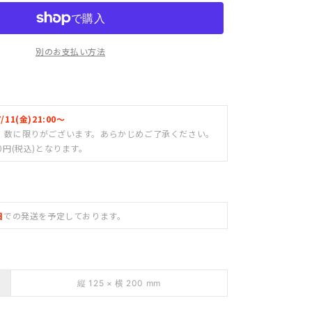
ー
チ
の
別のお支払い方法
数
量
を
増
1(金)21:00〜
や
、数に限りがございます。あらかじめご了承ください。
す
0円(税込)となります。
日
での発送を予定しております。
縦 125 × 横 200 mm