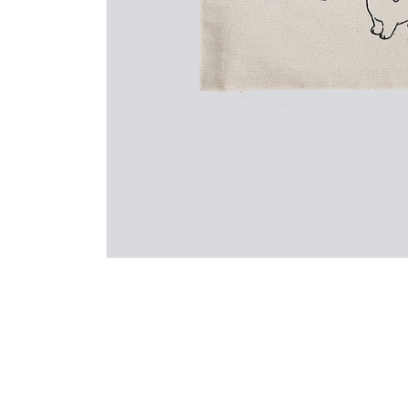
モ
ー
ダ
ル
で
メ
デ
ィ
ア