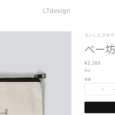
LTdesign
えいしとさなで
ベー
通
¥2,100
常
税込
価
数量
格
ベ
ー
坊
ポ