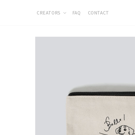
コンテ
ンツに
進む
CREATORS
FAQ
CONTACT
商品情
報にス
キップ