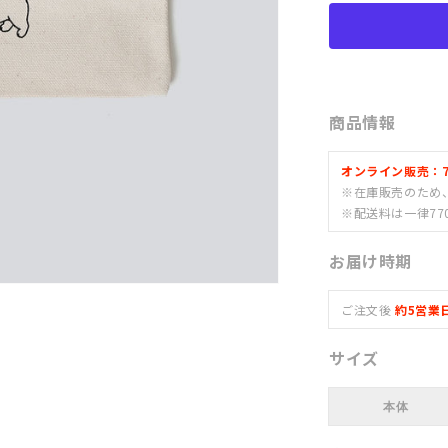
ー
チ
の
数
量
商品情報
を
減
オンライン販売：7/1
ら
※在庫販売のため
す
※配送料は一律77
お届け時期
ご注文後
約5営業
サイズ
本体