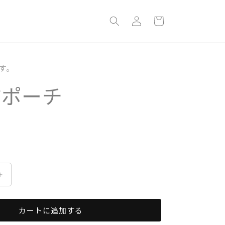
ロ
カ
グ
ー
イ
ト
ン
す。
坊ポーチ
ベ
ー
坊
カートに追加する
ポ