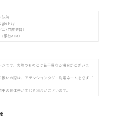
ド決済
ogle Pay
ビニ/口座振替）
/銀行ATM）
ージです。実際のものとは若干異なる場合がございま
り扱いの際は、アテンションタグ・洗濯ネームを必ずご
若干の個体差が生じる場合がございます。
る