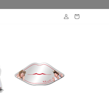
ロ
カ
グ
ー
イ
ト
ン