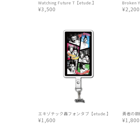
Watching Future T【etude.】
Broken 
通
¥3,500
通
¥2,200
常
常
価
価
格
格
エキゾチック轟フォンタブ【etude.】
勇者の額縁
通
¥1,600
通
¥1,800
常
常
価
価