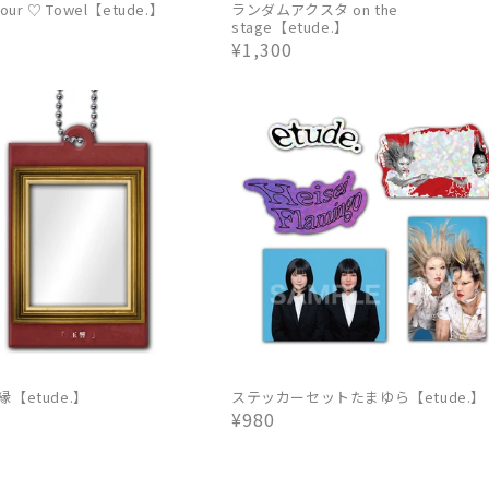
Your ♡ Towel【etude.】
ランダムアクスタ on the
stage【etude.】
通
¥1,300
常
価
格
【etude.】
ステッカーセットたまゆら【etude.】
通
¥980
常
価