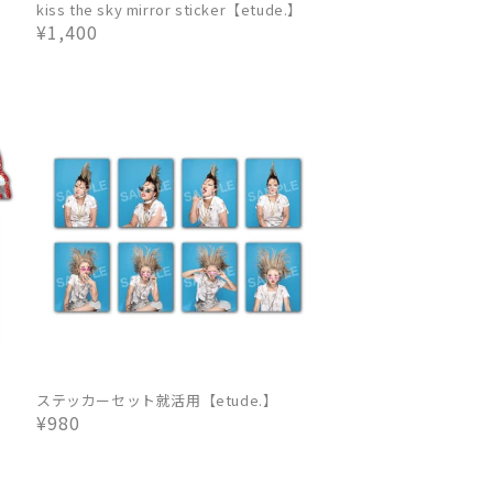
kiss the sky mirror sticker【etude.】
通
¥1,400
常
価
格
ステッカーセット就活用【etude.】
通
¥980
常
価