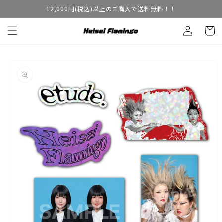
コンテ
12,000円(税込)以上のご購入で送料無料！！
ンツに
ロ
カ
進む
グ
ー
イ
ト
ン
商品情
報にス
キップ