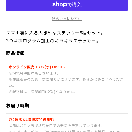
セ
セ
ッ
ッ
別のお支払い方法
ト
ト
た
た
スマホ裏に入る大きめなステッカー5種セット。
ま
ま
3つはホログラム加工のキラキラステッカー。
ゆ
ゆ
ら
ら
商品情報
【etude.】
【etude.】
の
の
オンライン販売：7/2(水)18:30〜
数
数
※現地会場販売もございます。
量
量
※在庫販売のため、数に限りがございます。あらかじめご了承くださ
を
を
い。
減
増
※配送料は一律880円(税込)となります。
ら
や
す
す
お届け時期
7/10(木)以降順次発送開始
以降はご注文後 約5営業日での発送を予定しております。
※etude.東京公演にご参加予定の方は現地での購入を推奨いたしま