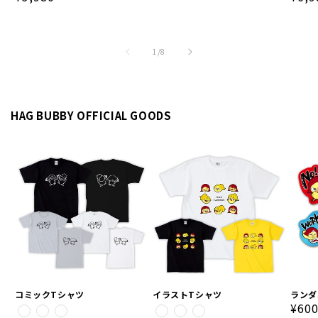
常
常
常
価
価
価
格
格
格
の
1
/
8
HAG BUBBY OFFICIAL GOODS
コミックTシャツ
イラストTシャツ
ランダ
通
¥60