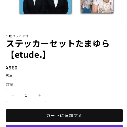
モ
ー
平成フラミンゴ
ダ
ステッカーセットたまゆら
ル
で
【etude.】
メ
デ
ィ
通
¥980
ア
常
(1)
税込
を
価
開
数量
格
く
ス
ス
テ
テ
ッ
ッ
カートに追加する
カ
カ
ー
ー