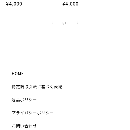
常
通
¥4,000
通
¥4,000
価
常
常
格
価
価
の
1
/
10
格
格
HOME
特定商取引法に基づく表記
返品ポリシー
プライバシーポリシー
お問い合わせ