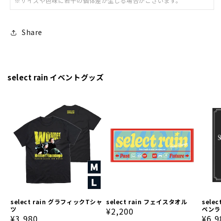
※サイズや色味に若干の個体差が生じる場合がございます。
Share
select rain イベントグッズ
select rain グラフィックTシャ
select rain フェイスタオル
sele
ツ
ペンラ
通
¥2,200
通
¥3,980
通
¥6,9