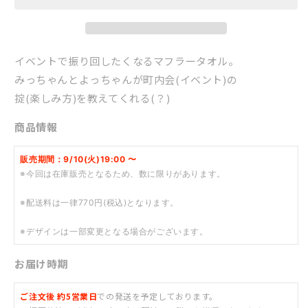
マ
マ
フ
フ
ラ
ラ
イベントで振り回したくなるマフラータオル。
ー
ー
みっちゃんとよっちゃんが町内会(イベント)の
タ
タ
オ
オ
掟(楽しみ方)を教えてくれる(？)
ル
ル
商品情報
の
の
数
数
販売期間：9/10(火)19:00 〜
量
量
※今回は在庫販売となるため、数に限りがあります。
を
を
減
増
※配送料は一律770円(税込)となります。
ら
や
す
す
※デザインは一部変更となる場合がございます。
お届け時期
ご注文後 約5営業日
での発送を予定しております。