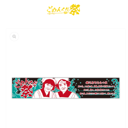
コンテ
カ
グ
ンツに
ー
進む
イ
ト
ン
商品情
報にス
キップ