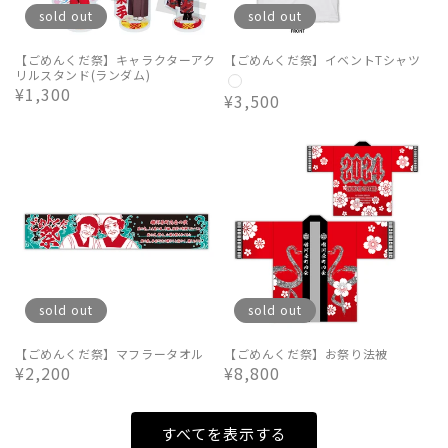
sold out
sold out
【ごめんくだ祭】キャラクターアク
【ごめんくだ祭】イベントTシャツ
リルスタンド(ランダム)
通
¥1,300
通
¥3,500
常
常
価
価
格
格
sold out
sold out
【ごめんくだ祭】マフラータオル
【ごめんくだ祭】お祭り法被
通
¥2,200
通
¥8,800
常
常
価
価
すべてを表示する
格
格