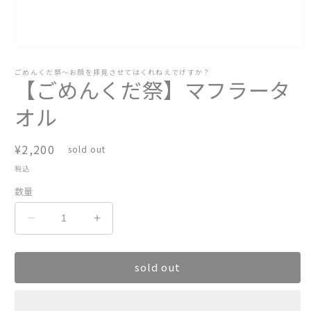
モ
ー
ごめんくだ祭〜お顔を拝見させてはくれねえでげすか？
ダ
【ごめんくだ祭】マフラータ
ル
で
オル
メ
デ
ィ
通
¥2,200
sold out
ア
常
(1)
税込
を
価
開
数量
格
く
【ご
【ご
め
め
ん
ん
sold out
く
く
だ
だ
祭】
祭】