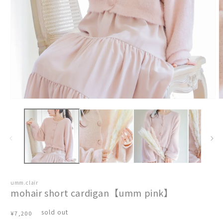
umm.claïr
mohair short cardigan【umm pink】
通
sold out
¥7,200