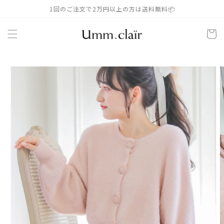
コンテ
1回のご注文で2万円以上の方は送料無料📦
ンツに
進む
カ
ー
ト
商品情
報にス
キップ