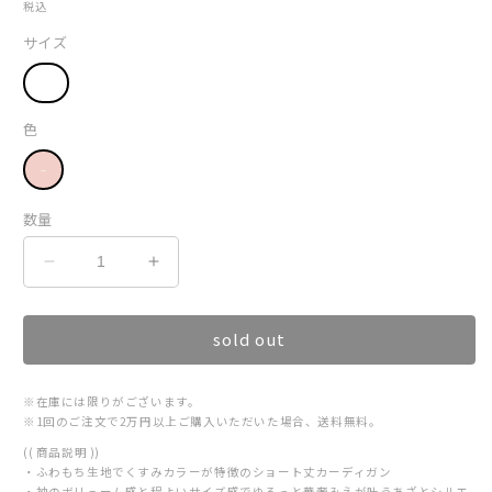
常
税込
価
サイズ
格
F
色
数量
mohair
mohair
short
short
cardigan【umm
cardigan【umm
sold out
pink】
pink】
の
の
数
数
※在庫には限りがございます。
※1回のご注文で2万円以上ご購入いただいた場合、送料無料。
量
量
を
を
(( 商品説明 ))
・ふわもち生地でくすみカラーが特徴のショート丈カーディガン
減
増
・袖のボリューム感と程よいサイズ感でゆるっと華奢みえが叶うあざとシルエ