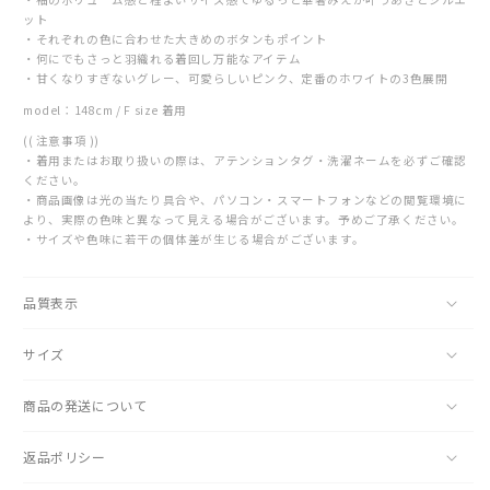
ら
や
ット
す
す
・それぞれの色に合わせた大きめのボタンもポイント
・何にでもさっと羽織れる着回し万能なアイテム
・甘くなりすぎないグレー、可愛らしいピンク、定番のホワイトの3色展開
model：148cm / F size 着用
(( 注意事項 ))
・着用またはお取り扱いの際は、アテンションタグ・洗濯ネームを必ずご確認
ください。
・商品画像は光の当たり具合や、パソコン・スマートフォンなどの閲覧環境に
より、実際の色味と異なって見える場合がございます。予めご了承ください。
・サイズや色味に若干の個体差が生じる場合がございます。
品質表示
サイズ
商品の発送について
返品ポリシー