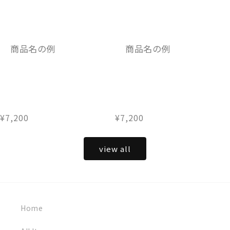
価
価
格
格
商品名の例
商品名の例
通
¥7,200
通
¥7,200
常
常
価
価
view all
格
格
Home