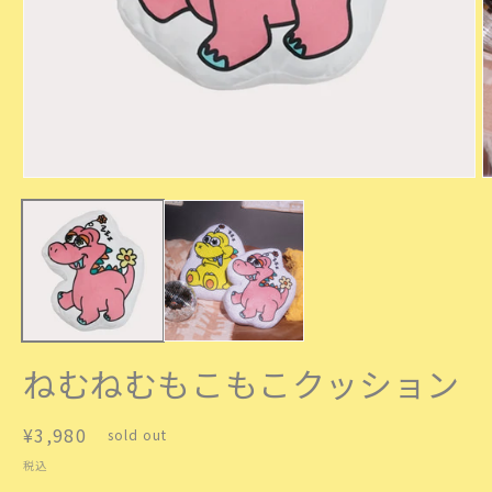
モ
ー
ダ
ル
で
メ
デ
ィ
ア
(
(1)
ねむねむもこもこクッション
を
開
く
通
¥3,980
sold out
常
税込
価