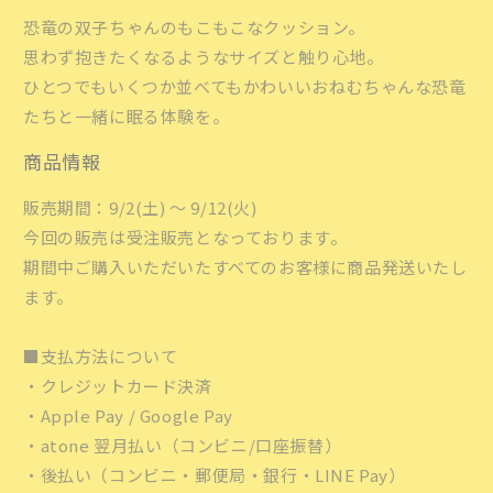
シ
シ
恐竜の双子ちゃんのもこもこなクッション。
ョ
ョ
思わず抱きたくなるようなサイズと触り心地。
ン
ン
ひとつでもいくつか並べてもかわいいおねむちゃんな恐竜
の
の
たちと一緒に眠る体験を。
数
数
量
量
商品情報
を
を
減
増
販売期間：9/2(土) 〜 9/12(火)
ら
や
今回の販売は受注販売となっております。
す
す
期間中ご購入いただいたすべてのお客様に商品発送いたし
ます。
■支払方法について
・クレジットカード決済
・Apple Pay / Google Pay
・atone 翌月払い（コンビニ/口座振替）
・後払い（コンビニ・郵便局・銀行・LINE Pay）