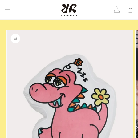
コンテ
カ
グ
ンツに
ー
進む
イ
ト
ン
商品情
報にス
キップ