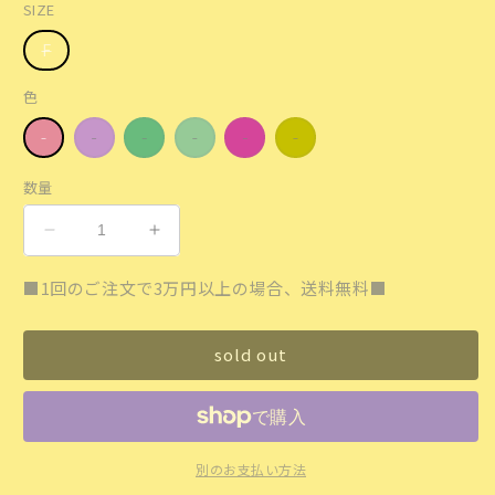
SIZE
格
F
色
数量
ね
ね
む
む
■1回のご注文で3万円以上の場合、送料無料■
ね
ね
む
む
も
も
sold out
こ
こ
も
も
こ
こ
ク
ク
別のお支払い方法
ッ
ッ